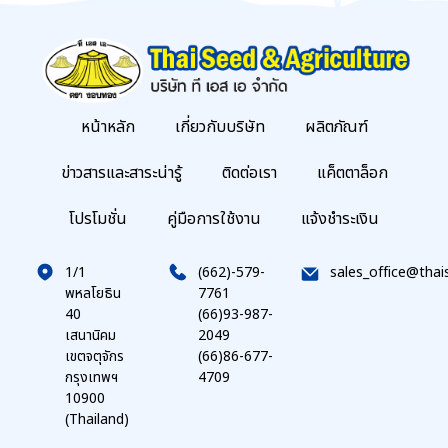
หน้าหลัก
เกี่ยวกับบริษัท
ผลิตภัณฑ์
ข่าวสารและสาระน่ารู้
ติดต่อเรา
แค็ตตาล็อก
โปรโมชั่น
คู่มือการใช้งาน
แจ้งชำระเงิน
1/1
(662)-579-
sales_office@thai
พหลโยธิน
7761
40
(66)93-987-
เสนานิคม
2049
เขตจตุจักร
(66)86-677-
กรุงเทพฯ
4709
10900
(Thailand)