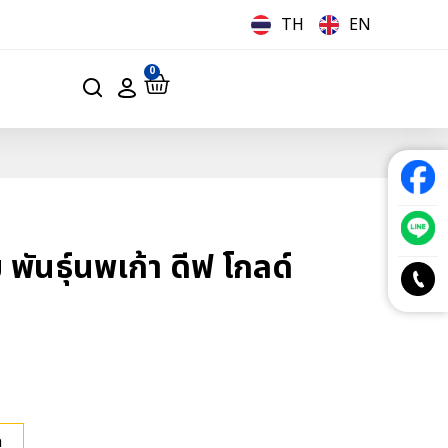
TH
EN
0
พันธุ์นพเก้า ดีฟ โกลด์
ด