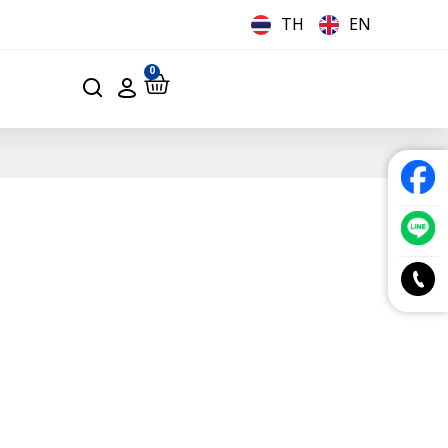
TH
EN
0