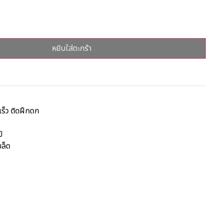
หยิบใส่ตะกร้า
กเร็ว ติดฝึกดก
ี
มล็ด