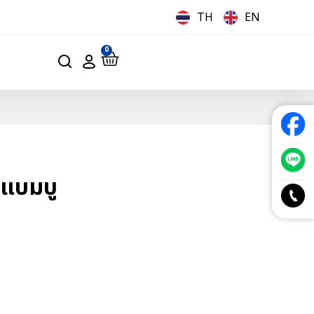
TH
EN
0
ุ์แบมบู