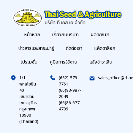
หน้าหลัก
เกี่ยวกับบริษัท
ผลิตภัณฑ์
ข่าวสารและสาระน่ารู้
ติดต่อเรา
แค็ตตาล็อก
โปรโมชั่น
คู่มือการใช้งาน
แจ้งชำระเงิน
1/1
(662)-579-
sales_office@thai
พหลโยธิน
7761
40
(66)93-987-
เสนานิคม
2049
เขตจตุจักร
(66)86-677-
กรุงเทพฯ
4709
10900
(Thailand)