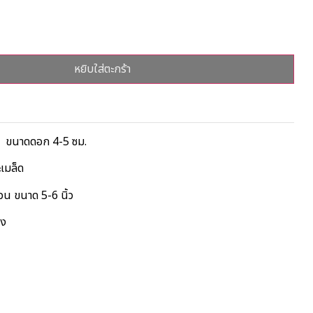
หยิบใส่ตะกร้า
ย ขนาดดอก 4-5 ซม.
เมล็ด
วน ขนาด 5-6 นิ้ว
าง