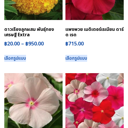
ดาวเรืองลูกผสม พันธุ์ทอง
แพงพวย เมดิเตอร์เรเนียน ดาร์
เศรษฐี Extra
ด เรด
฿
20.00
–
฿
950.00
฿
715.00
เลือกรูปแบบ
เลือกรูปแบบ